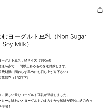
飲むヨーグルト豆乳（Non Sugar
t Soy Milk）
ーグルト豆乳：Mサイズ（380ml）
発送時点で5日間以上あるものを送付致します。
消費期限に関わらず早めにお召し上がり下さい）
冷蔵保存（5℃以下）
体に優しい飲むヨーグルト豆乳が登場しました。
ーミーな味わいとヨーグルトのまろやかな酸味が絶妙に絡み合っ
さ倍増！