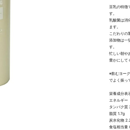
豆乳の特徴
す。
乳酸菌は消
ます。
こだわりの
添加物は一
す。
忙しい朝や
豊かにして
※飲むヨー
でよく振っ
栄養成分表示
エネルギー（
タンパク質 2
脂質 1.7g
炭水化物 2.
食塩相当量 0