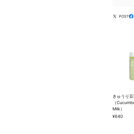
POST
きゅうり豆
（Cucumbe
Milk）
¥640