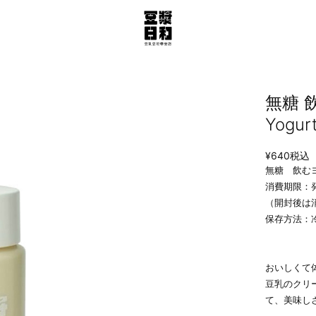
無糖 
Yogur
¥640
税込
無糖 飲むヨ
消費期限：
（開封後は
保存方法：
おいしくて
豆乳のクリ
て、美味し