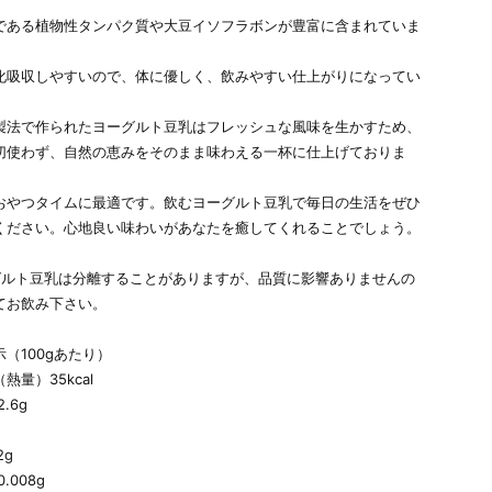
である植物性タンパク質や大豆イソフラボンが豊富に含まれていま
化吸収しやすいので、体に優しく、飲みやすい仕上がりになってい
製法で作られたヨーグルト豆乳はフレッシュな風味を生かすため、
切使わず、自然の恵みをそのまま味わえる一杯に仕上げておりま
おやつタイムに最適です。飲むヨーグルト豆乳で毎日の生活をぜひ
ください。心地良い味わいがあなたを癒してくれることでしょう。
グルト豆乳は分離することがありますが、品質に影響ありませんの
てお飲み下さい。
（100gあたり）
熱量）35kcal
.6g
2g
.008g